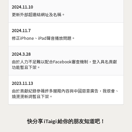
2024.11.10
更新外部超連結網址及名稱。
2024.11.7
修正iPhone、iPad聲音播放問題。
2024.3.28
由於人力不足難以配合Facebook審查機制，登入具名貢獻
功能暫且下架。
2023.11.13
由於貢獻紀錄參雜許多腥羶內容與中國惡意廣告，我很會、
燒燙燙新詞暫且下架。
快分享 iTaigi 給你的朋友知道吧！