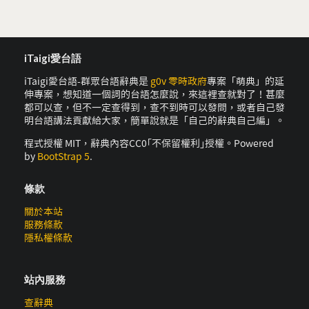
iTaigi愛台語
iTaigi愛台語-群眾台語辭典是
g0v 零時政府
專案「萌典」的延
伸專案，想知道一個詞的台語怎麼說，來這裡查就對了！甚麼
都可以查，但不一定查得到，查不到時可以發問，或者自己發
明台語講法貢獻給大家，簡單說就是「自己的辭典自己編」。
程式授權 MIT，辭典內容CC0｢不保留權利｣授權。Powered
by
BootStrap 5
.
條款
關於本站
服務條款
隱私權條款
站內服務
查辭典