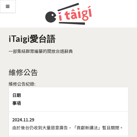
iTaigi愛台語
一部集結群眾編纂的開放台語辭典
維修公告
維修公告紀錄:
日期
事項
2024.11.29
由於後台仍收到大量惡意廣告，「貢獻新講法」暫且關閉。