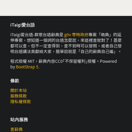
iTaigi愛台語
iTaigi愛台語-群眾台語辭典是
g0v 零時政府
專案「萌典」的延
伸專案，想知道一個詞的台語怎麼說，來這裡查就對了！甚麼
都可以查，但不一定查得到，查不到時可以發問，或者自己發
明台語講法貢獻給大家，簡單說就是「自己的辭典自己編」。
程式授權 MIT，辭典內容CC0｢不保留權利｣授權。Powered
by
BootStrap 5
.
條款
關於本站
服務條款
隱私權條款
站內服務
查辭典