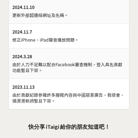
2024.11.10
更新外部超連結網址及名稱。
2024.11.7
修正iPhone、iPad聲音播放問題。
2024.3.28
由於人力不足難以配合Facebook審查機制，登入具名貢獻
功能暫且下架。
2023.11.13
由於貢獻紀錄參雜許多腥羶內容與中國惡意廣告，我很會、
燒燙燙新詞暫且下架。
快分享 iTaigi 給你的朋友知道吧！