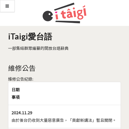
iTaigi愛台語
一部集結群眾編纂的開放台語辭典
維修公告
維修公告紀錄:
日期
事項
2024.11.29
由於後台仍收到大量惡意廣告，「貢獻新講法」暫且關閉。