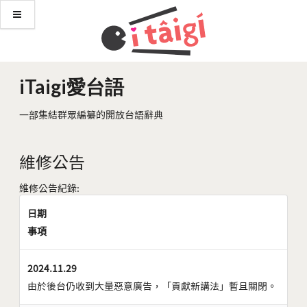
iTaigi愛台語
一部集結群眾編纂的開放台語辭典
維修公告
維修公告紀錄:
日期
事項
2024.11.29
由於後台仍收到大量惡意廣告，「貢獻新講法」暫且關閉。