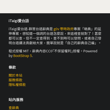
iTaigi愛台語
iTaigi愛台語-群眾台語辭典是
g0v 零時政府
專案「萌典」的延
伸專案，想知道一個詞的台語怎麼說，來這裡查就對了！甚麼
都可以查，但不一定查得到，查不到時可以發問，或者自己發
明台語講法貢獻給大家，簡單說就是「自己的辭典自己編」。
程式授權 MIT，辭典內容CC0｢不保留權利｣授權。Powered
by
BootStrap 5
.
條款
關於本站
服務條款
隱私權條款
站內服務
查辭典