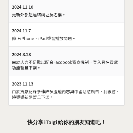
2024.11.10
更新外部超連結網址及名稱。
2024.11.7
修正iPhone、iPad聲音播放問題。
2024.3.28
由於人力不足難以配合Facebook審查機制，登入具名貢獻
功能暫且下架。
2023.11.13
由於貢獻紀錄參雜許多腥羶內容與中國惡意廣告，我很會、
燒燙燙新詞暫且下架。
快分享 iTaigi 給你的朋友知道吧！