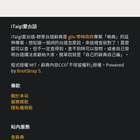
iTaigi愛台語
iTaigi愛台語-群眾台語辭典是
g0v 零時政府
專案「萌典」的延
伸專案，想知道一個詞的台語怎麼說，來這裡查就對了！甚麼
都可以查，但不一定查得到，查不到時可以發問，或者自己發
明台語講法貢獻給大家，簡單說就是「自己的辭典自己編」。
程式授權 MIT，辭典內容CC0｢不保留權利｣授權。Powered
by
BootStrap 5
.
條款
關於本站
服務條款
隱私權條款
站內服務
查辭典