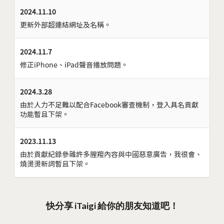
2024.11.10
更新外部超連結網址及名稱。
2024.11.7
修正iPhone、iPad聲音播放問題。
2024.3.28
由於人力不足難以配合Facebook審查機制，登入具名貢獻
功能暫且下架。
2023.11.13
由於貢獻紀錄參雜許多腥羶內容與中國惡意廣告，我很會、
燒燙燙新詞暫且下架。
快分享 iTaigi 給你的朋友知道吧！