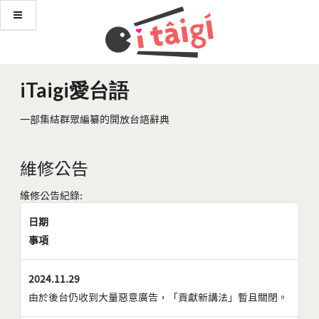
iTaigi愛台語
一部集結群眾編纂的開放台語辭典
維修公告
維修公告紀錄:
日期
事項
2024.11.29
由於後台仍收到大量惡意廣告，「貢獻新講法」暫且關閉。