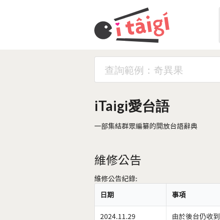
iTaigi愛台語
一部集結群眾編纂的開放台語辭典
維修公告
維修公告紀錄:
日期
事項
2024.11.29
由於後台仍收到