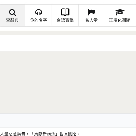
查辭典
你的名字
台語寶鑑
名人堂
正規化團隊
大量惡意廣告，「貢獻新講法」暫且關閉。