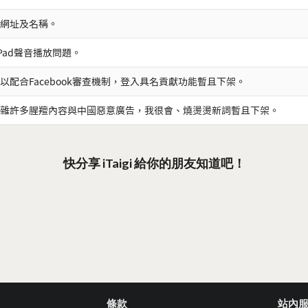
網址及名稱。
iPad聲音播放問題。
以配合Facebook審查機制，登入具名貢獻功能暫且下架。
雜許多腥羶內容與中國惡意廣告，我很會、燒燙燙新詞暫且下架。
快分享 iTaigi 給你的朋友知道吧！
條款
站內