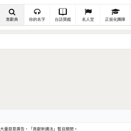
查辭典
你的名字
台語寶鑑
名人堂
正規化團隊
大量惡意廣告，「貢獻新講法」暫且關閉。