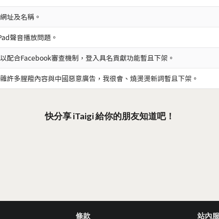
網址及名稱。
iPad聲音播放問題。
以配合Facebook審查機制，登入具名貢獻功能暫且下架。
雜許多腥羶內容與中國惡意廣告，我很會、燒燙燙新詞暫且下架。
快分享 iTaigi 給你的朋友知道吧！
條款
站內