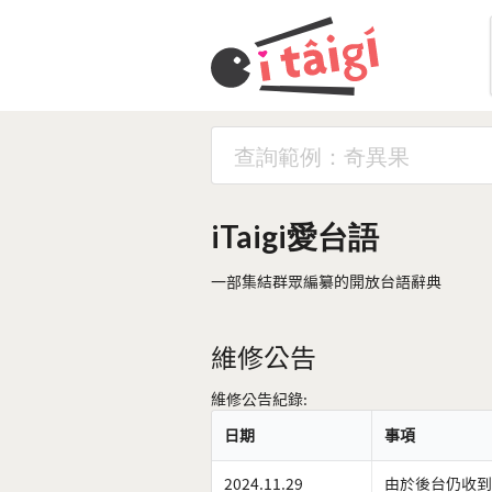
iTaigi愛台語
一部集結群眾編纂的開放台語辭典
維修公告
維修公告紀錄:
日期
事項
2024.11.29
由於後台仍收到