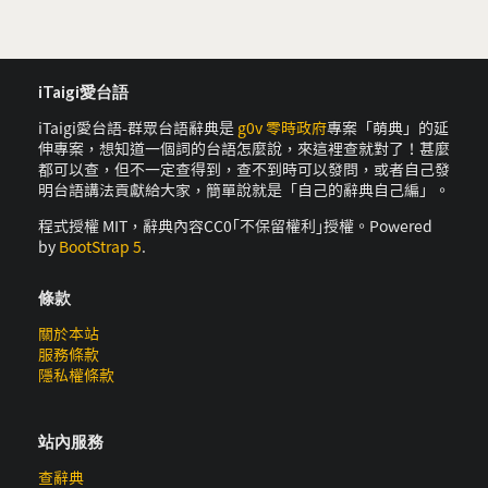
iTaigi愛台語
iTaigi愛台語-群眾台語辭典是
g0v 零時政府
專案「萌典」的延
伸專案，想知道一個詞的台語怎麼說，來這裡查就對了！甚麼
都可以查，但不一定查得到，查不到時可以發問，或者自己發
明台語講法貢獻給大家，簡單說就是「自己的辭典自己編」。
程式授權 MIT，辭典內容CC0｢不保留權利｣授權。Powered
by
BootStrap 5
.
條款
關於本站
服務條款
隱私權條款
站內服務
查辭典