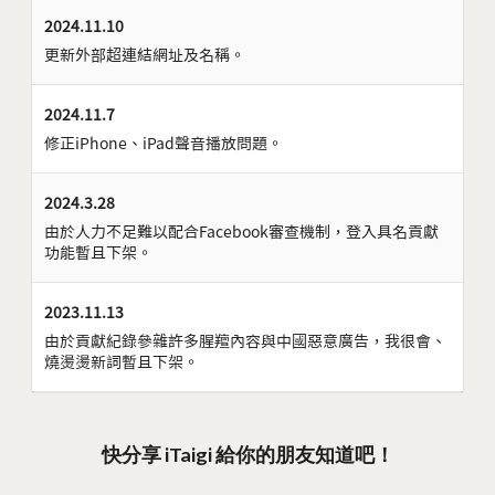
2024.11.10
更新外部超連結網址及名稱。
2024.11.7
修正iPhone、iPad聲音播放問題。
2024.3.28
由於人力不足難以配合Facebook審查機制，登入具名貢獻
功能暫且下架。
2023.11.13
由於貢獻紀錄參雜許多腥羶內容與中國惡意廣告，我很會、
燒燙燙新詞暫且下架。
快分享 iTaigi 給你的朋友知道吧！