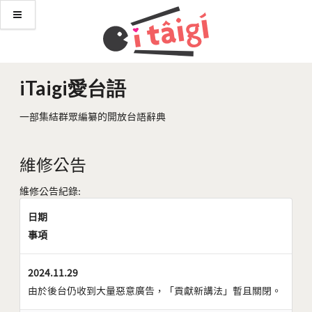
iTaigi愛台語
一部集結群眾編纂的開放台語辭典
維修公告
維修公告紀錄:
日期
事項
2024.11.29
由於後台仍收到大量惡意廣告，「貢獻新講法」暫且關閉。