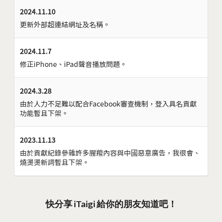
2024.11.10
更新外部超連結網址及名稱。
2024.11.7
修正iPhone、iPad聲音播放問題。
2024.3.28
由於人力不足難以配合Facebook審查機制，登入具名貢獻
功能暫且下架。
2023.11.13
由於貢獻紀錄參雜許多腥羶內容與中國惡意廣告，我很會、
燒燙燙新詞暫且下架。
快分享 iTaigi 給你的朋友知道吧！