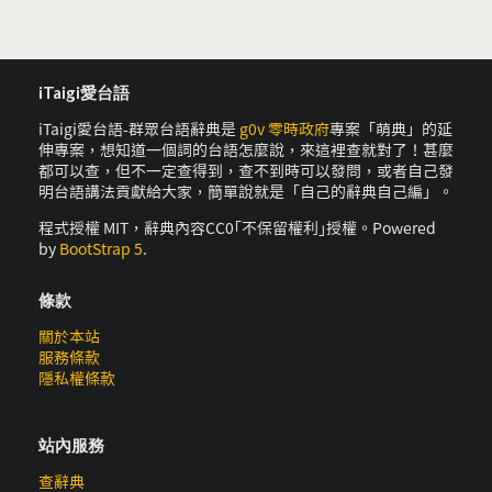
iTaigi愛台語
iTaigi愛台語-群眾台語辭典是
g0v 零時政府
專案「萌典」的延
伸專案，想知道一個詞的台語怎麼說，來這裡查就對了！甚麼
都可以查，但不一定查得到，查不到時可以發問，或者自己發
明台語講法貢獻給大家，簡單說就是「自己的辭典自己編」。
程式授權 MIT，辭典內容CC0｢不保留權利｣授權。Powered
by
BootStrap 5
.
條款
關於本站
服務條款
隱私權條款
站內服務
查辭典