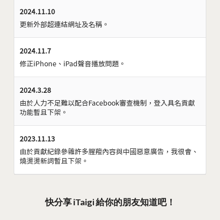
2024.11.10
更新外部超連結網址及名稱。
2024.11.7
修正iPhone、iPad聲音播放問題。
2024.3.28
由於人力不足難以配合Facebook審查機制，登入具名貢獻
功能暫且下架。
2023.11.13
由於貢獻紀錄參雜許多腥羶內容與中國惡意廣告，我很會、
燒燙燙新詞暫且下架。
快分享 iTaigi 給你的朋友知道吧！