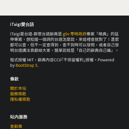
iTaigi愛台語
iTaigi愛台語-群眾台語辭典是
g0v 零時政府
專案「萌典」的延
伸專案，想知道一個詞的台語怎麼說，來這裡查就對了！甚麼
都可以查，但不一定查得到，查不到時可以發問，或者自己發
明台語講法貢獻給大家，簡單說就是「自己的辭典自己編」。
程式授權 MIT，辭典內容CC0｢不保留權利｣授權。Powered
by
BootStrap 5
.
條款
關於本站
服務條款
隱私權條款
站內服務
查辭典