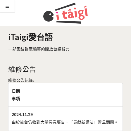
iTaigi愛台語
一部集結群眾編纂的開放台語辭典
維修公告
維修公告紀錄:
日期
事項
2024.11.29
由於後台仍收到大量惡意廣告，「貢獻新講法」暫且關閉。